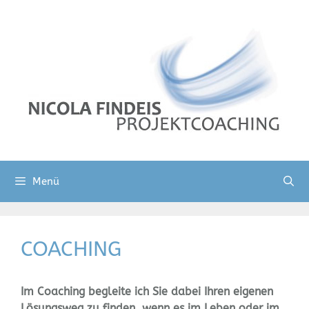
Zum
Inhalt
springen
Menü
COACHING
Im Coaching begleite ich Sie dabei Ihren eigenen
Lösungsweg zu finden, wenn es im Leben oder im