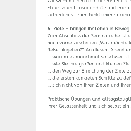
Wir werfen einen noch tieferen Blick i
Flourish und Losada-Rate und erarbei
zufriedenes Leben funktionieren kann
6. Ziele – bringen Ihr Leben in Beweg
Zum Abschluss der Seminarreihe ist e
nach vorne zuschauen „Was möchte i
Reise hingehen?“ An diesem Abend er
… warum es manchmal so schwer ist d
… wie Sie Ihre großen und kleinen Zie
… den Weg zur Erreichung der Ziele zu
… die ersten konkreten Schritte zu de
… sich nicht von Ihren Zielen und Ih
Praktische Übungen und alltagstauglic
Ihrer Gelassenheit und sich selbst e