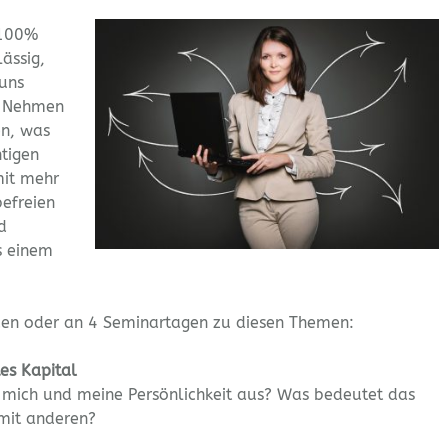
 100%
läs
sig,
 uns
t. Nehmen
en, was
htigen
mit mehr
befreien
d
s einem
nden oder an 4 Seminartagen zu diesen Themen:
tes Kapital
 mich und meine Persönlichkeit aus? Was bedeutet das
mit anderen?